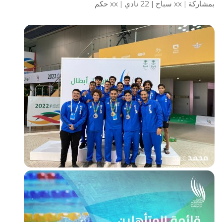
بمشاركة
| xx سباح
| 22 نادي
| xx حكم